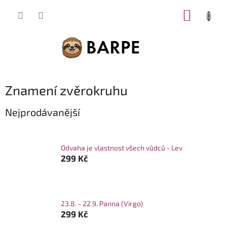
Přejít
NÁKUP
na
obsah
KOŠÍK
Znamení zvěrokruhu
Nejprodávanější
Odvaha je vlastnost všech vůdců - Lev
299 Kč
23.8. - 22.9. Panna (Virgo)
299 Kč