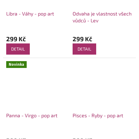
Libra - Váhy - pop art
Odvaha je vlastnost všech
vůdců - Lev
299 Kč
299 Kč
DETAIL
DETAIL
Novinka
Panna - Virgo - pop art
Pisces - Ryby - pop art