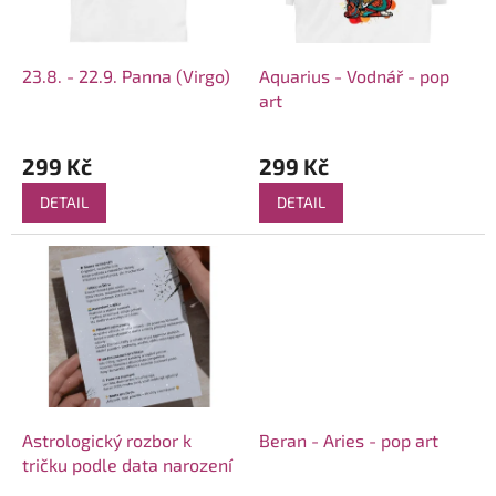
p
r
o
d
23.8. - 22.9. Panna (Virgo)
Aquarius - Vodnář - pop
u
art
k
t
299 Kč
299 Kč
ů
DETAIL
DETAIL
Astrologický rozbor k
Beran - Aries - pop art
tričku podle data narození