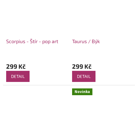
Scorpius - Štír - pop art
Taurus / Býk
299 Kč
299 Kč
DETAIL
DETAIL
Novinka