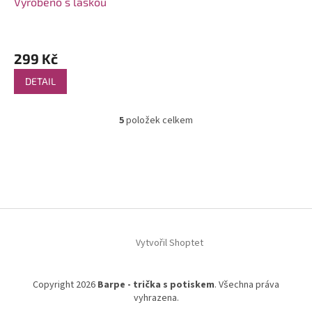
Vyrobeno s láskou
299 Kč
DETAIL
5
položek celkem
O
v
l
Z
á
á
d
p
a
a
c
t
í
í
p
Vytvořil Shoptet
r
v
k
y
Copyright 2026
Barpe - trička s potiskem
. Všechna práva
v
vyhrazena.
ý