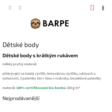
Přejít
NÁKUP
na
obsah
KOŠÍK
Dětské body
Dětské body s krátkým rukávem
měkký pružný materiál
překrývající se kulatý výstřih, lemování na výstřihu, rukávech a
nohavicích, 3 patentky tón v tónu v rozkroku, bezniklové patentky
materiál:
100% certifikovaná bio bavlna
200 g/m²
Nejprodávanější