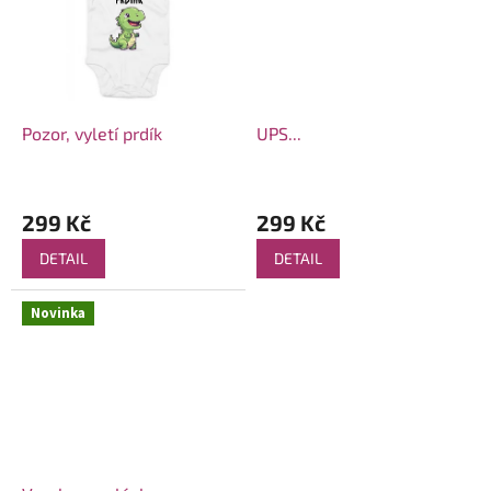
Pozor, vyletí prdík
UPS...
299 Kč
299 Kč
DETAIL
DETAIL
Novinka