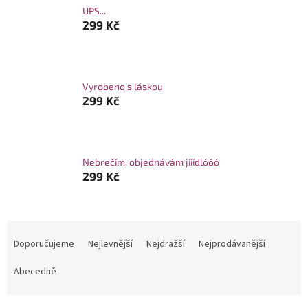
UPS...
299 Kč
Vyrobeno s láskou
299 Kč
Nebrečím, objednávám jííídlóóó
299 Kč
Ř
a
Doporučujeme
Nejlevnější
Nejdražší
Nejprodávanější
z
e
Abecedně
n
í