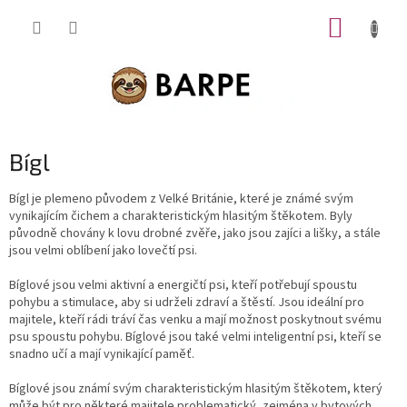
Přejít
NÁKUP
na
obsah
KOŠÍK
Bígl
Bígl je plemeno původem z
Velké Británie
, které je známé svým
vynikajícím čichem a charakteristickým hlasitým štěkotem. Byly
původně chovány k lovu drobné zvěře, jako jsou zajíci a lišky, a stále
jsou velmi oblíbení jako lovečtí psi.
Bíglové jsou velmi aktivní a energičtí psi, kteří potřebují spoustu
pohybu a stimulace, aby si udrželi zdraví a štěstí. Jsou ideální pro
majitele, kteří rádi tráví čas venku a mají možnost poskytnout svému
psu spoustu pohybu. Bíglové jsou také velmi inteligentní psi, kteří se
snadno učí a mají vynikající paměť.
Bíglové jsou známí svým charakteristickým hlasitým štěkotem, který
může být pro některé majitele problematický, zejména v bytových