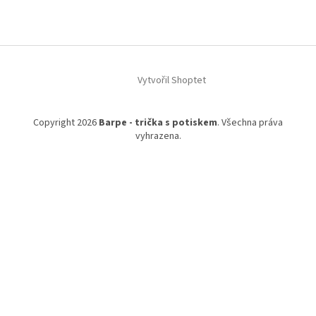
á
p
a
t
í
Vytvořil Shoptet
Copyright 2026
Barpe - trička s potiskem
. Všechna práva
vyhrazena.