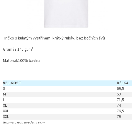
Tričko s kulatým výstřihem, krátký rukáv,
bez bočních švů
Gramáž
:
145 g/m²
Materiál
:
100% bavlna
VELIKOST
DÉLKA
S
69,5
M
69
L
71,5
XL
74
XXL
76,5
3XL
79
Rozměry jsou uvedeny v cm
Z