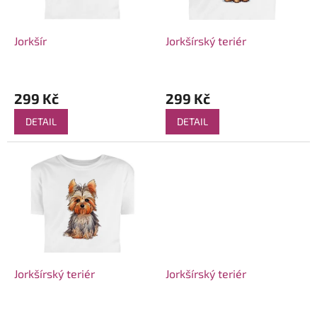
r
o
d
Jorkšír
Jorkšírský teriér
u
k
t
299 Kč
299 Kč
ů
DETAIL
DETAIL
Jorkšírský teriér
Jorkšírský teriér