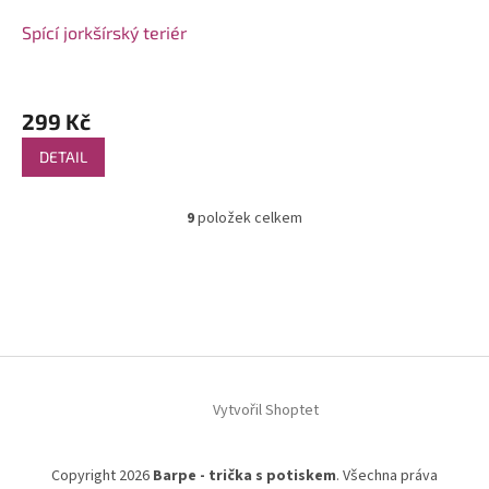
Spící jorkšírský teriér
299 Kč
DETAIL
9
položek celkem
O
v
l
Z
á
á
d
p
a
a
c
t
í
í
p
Vytvořil Shoptet
r
v
k
y
Copyright 2026
Barpe - trička s potiskem
. Všechna práva