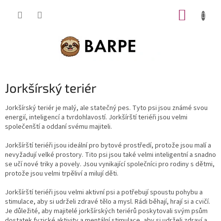
Přejít
NÁKUP
na
obsah
KOŠÍK
Jorkšírský teriér
Jorkšírský teriér je malý, ale statečný pes. Tyto psi jsou známé svou
energií, inteligencí a tvrdohlavostí. Jorkšírští teriéři jsou velmi
společenští a oddaní svému majiteli.
Jorkšírští teriéři jsou ideální pro bytové prostředí, protože jsou malí a
nevyžadují velké prostory. Tito psi jsou také velmi inteligentní a snadno
se učí nové triky a povely. Jsou vynikající společníci pro rodiny s dětmi,
protože jsou velmi trpěliví a milují děti.
Jorkšírští teriéři jsou velmi aktivní psi a potřebují spoustu pohybu a
stimulace, aby si udrželi zdravé tělo a mysl. Rádi běhají, hrají si a cvičí.
Je důležité, aby majitelé jorkšírských teriérů poskytovali svým psům
dostatek fyzické aktivity a mentální stimulace, aby si udrželi zdraví a