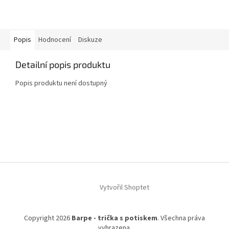
Popis
Hodnocení
Diskuze
Detailní popis produktu
Popis produktu není dostupný
Z
á
p
a
t
í
Vytvořil Shoptet
Copyright 2026
Barpe - trička s potiskem
. Všechna práva
vyhrazena.