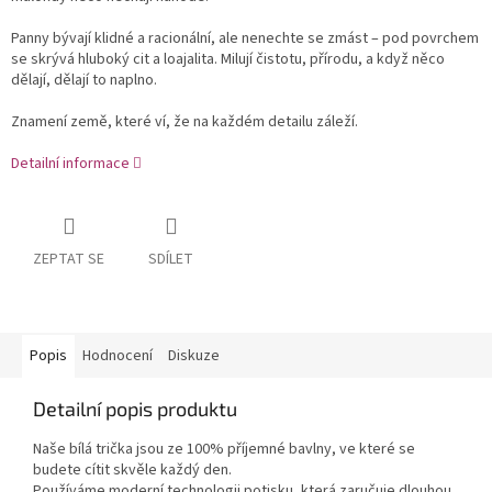
Panny bývají klidné a racionální, ale nenechte se zmást – pod povrchem
se skrývá hluboký cit a loajalita. Milují čistotu, přírodu, a když něco
dělají, dělají to naplno.
Znamení země, které ví, že na každém detailu záleží.
Detailní informace
ZEPTAT SE
SDÍLET
Popis
Hodnocení
Diskuze
Detailní popis produktu
Naše bílá trička jsou ze 100% příjemné bavlny, ve které se
budete cítit skvěle každý den.
Používáme moderní technologii potisku, která zaručuje dlouhou