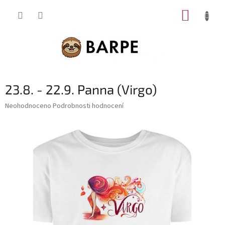
Přejít
NÁKUP
na
obsah
KOŠÍK
23.8. - 22.9. Panna (Virgo)
Průměrné
Neohodnoceno
Podrobnosti hodnocení
hodnocení
produktu
je
0,0
z
5
hvězdiček.