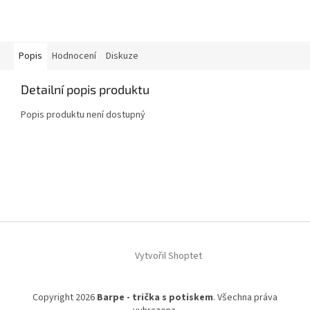
Popis
Hodnocení
Diskuze
Detailní popis produktu
Popis produktu není dostupný
Z
á
p
a
t
í
Vytvořil Shoptet
Copyright 2026
Barpe - trička s potiskem
. Všechna práva