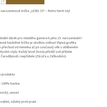
í narozeninové tričko „LEVEL 15“ – Retro herní styl
deální dárek pro mladého gamera k jeho 15. narozeninám?
vné bavlněné tričko je skvělou volbou! Vtipná grafika
e přechod od miminka až po současný věk v oblíbeném
elovém stylu. Každý level života přináší své přátele
 Čarodějové) i nepřátele (Zlá úča a Záškodníci).
i produktu:
l: 100% bavlna
lasický, unisex
kvalitní, odolný proti praní