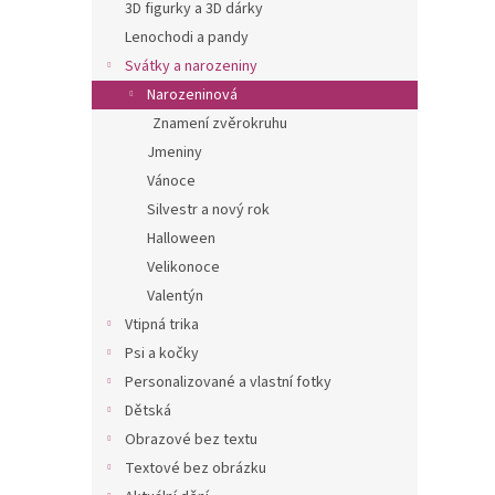
n
3D figurky a 3D dárky
e
Lenochodi a pandy
l
Svátky a narozeniny
Narozeninová
Znamení zvěrokruhu
Jmeniny
Vánoce
Silvestr a nový rok
Halloween
Velikonoce
Valentýn
Vtipná trika
Psi a kočky
Personalizované a vlastní fotky
Dětská
Obrazové bez textu
Textové bez obrázku