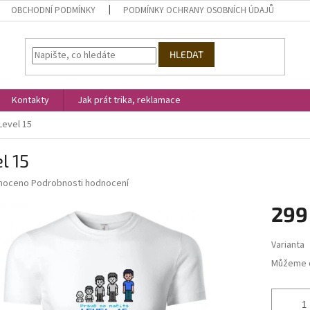
OBCHODNÍ PODMÍNKY
PODMÍNKY OCHRANY OSOBNÍCH ÚDAJŮ
HLEDAT
Kontakty
Jak prát trika, reklamace
Level 15
l 15
né
noceno
Podrobnosti hodnocení
ní
299
u
Měrná
Varianta
cena:
Můžeme d
ek.