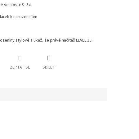
é velikosti: S–5xl
 dárek k narozeninám
ozeniny stylově a ukaž, že právě načítáš LEVEL 15!
ZEPTAT SE
SDÍLET