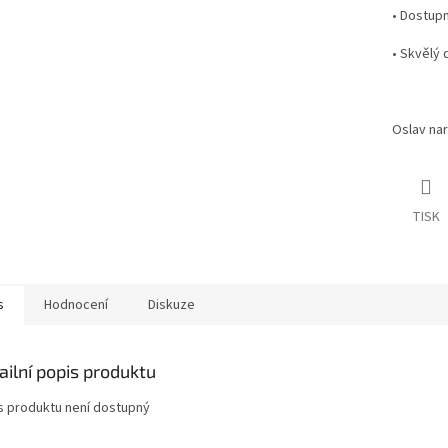
• Dostupn
• Skvělý
Oslav nar
TISK
s
Hodnocení
Diskuze
ailní popis produktu
s produktu není dostupný