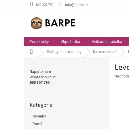
Přejít
608 307 790
info@barpe.cz
na
obsah
Psi a kočky
Vtipná trika
Velikostní tabulka
Domů
Svátky a narozeniny
Narozeninová
P
Leve
o
Napište nám
s
Průměr
Neohod
Whatsapp / SMS
t
hodnoce
608 307 790
r
produkt
a
je
0,0
n
Přeskočit
z
Kategorie
n
kategorie
5
í
hvězdič
Novinky
p
a
Domů