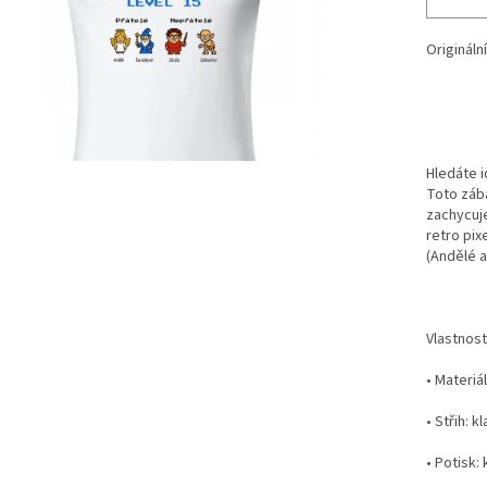
Origináln
Hledáte i
Toto zába
zachycuj
retro pix
(Andělé a
Vlastnost
• Materiá
• Střih: k
• Potisk: 