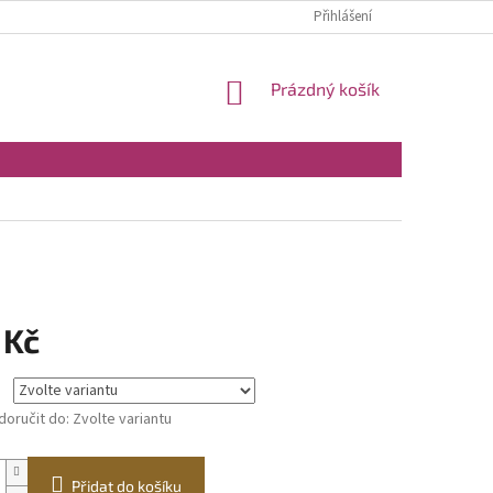
Přihlášení
NÁKUPNÍ
Prázdný košík
KOŠÍK
 Kč
oručit do:
Zvolte variantu
Přidat do košíku