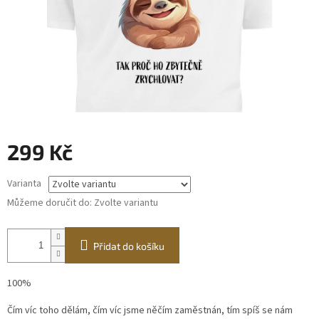
299 Kč
Měrná
Varianta
cena:
Můžeme doručit do:
Zvolte variantu
Přidat do košíku
100%
Čím víc toho dělám, čím víc jsme něčím zaměstnán, tím spíš se nám