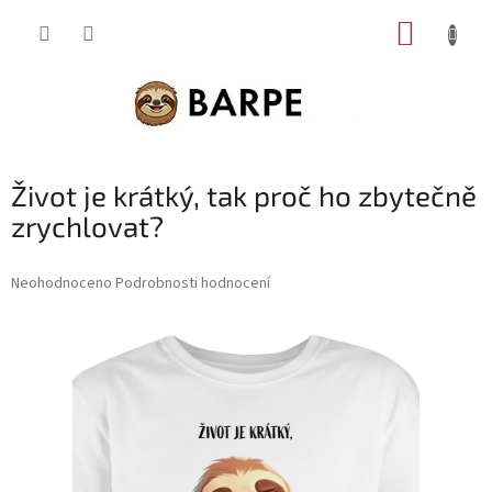
Přejít
NÁKUP
na
obsah
KOŠÍK
Život je krátký, tak proč ho zbytečně
zrychlovat?
Průměrné
Neohodnoceno
Podrobnosti hodnocení
hodnocení
produktu
je
0,0
z
5
hvězdiček.