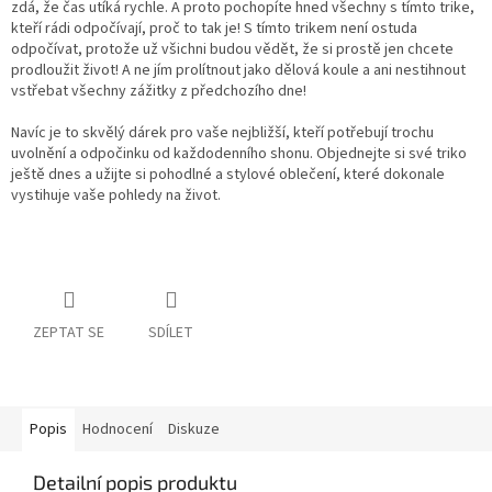
zdá, že čas utíká rychle. A proto pochopíte hned všechny s tímto trike,
kteří rádi odpočívají, proč to tak je! S tímto trikem není ostuda
odpočívat, protože už všichni budou vědět, že si prostě jen chcete
prodloužit život! A ne jím prolítnout jako dělová koule a ani nestihnout
vstřebat všechny zážitky z předchozího dne!
Navíc je to skvělý dárek pro vaše nejbližší, kteří potřebují trochu
uvolnění a odpočinku od každodenního shonu. Objednejte si své triko
ještě dnes a užijte si pohodlné a stylové oblečení, které dokonale
vystihuje vaše pohledy na život.
ZEPTAT SE
SDÍLET
Popis
Hodnocení
Diskuze
Detailní popis produktu