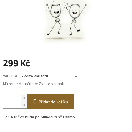
299 Kč
Měrná
Varianta
cena:
Můžeme doručit do:
Zvolte variantu
Přidat do košíku
Tohle tričko bude po půlnoci tančit samo.