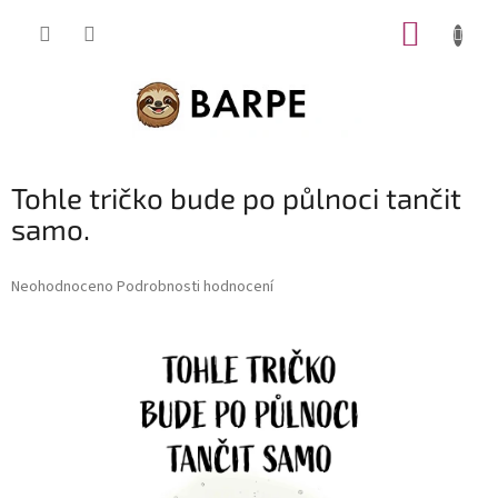
Přejít
NÁKUP
na
obsah
KOŠÍK
Tohle tričko bude po půlnoci tančit
samo.
Průměrné
Neohodnoceno
Podrobnosti hodnocení
hodnocení
produktu
je
0,0
z
5
hvězdiček.