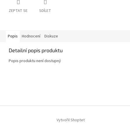
ZEPTAT SE
SDÍLET
Popis
Hodnocení
Diskuze
Detailní popis produktu
Popis produktu není dostupný
Z
á
p
a
t
í
Vytvořil Shoptet