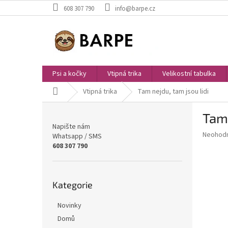
Přejít
608 307 790
info@barpe.cz
na
obsah
Psi a kočky
Vtipná trika
Velikostní tabulka
Domů
Vtipná trika
Tam nejdu, tam jsou lidi
P
Tam 
o
Napište nám
s
Průměr
Neohod
Whatsapp / SMS
t
hodnoce
608 307 790
r
produkt
a
je
0,0
n
Přeskočit
z
Kategorie
n
kategorie
5
í
hvězdič
Novinky
p
a
Domů