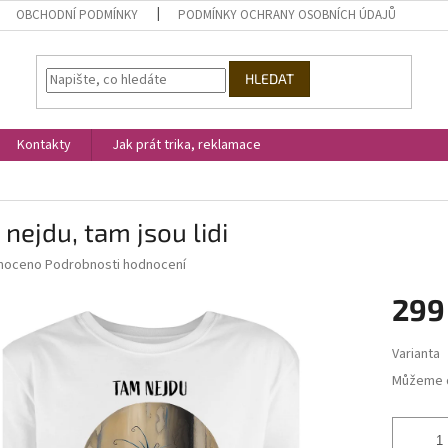
OBCHODNÍ PODMÍNKY
PODMÍNKY OCHRANY OSOBNÍCH ÚDAJŮ
HLEDAT
Kontakty
Jak prát trika, reklamace
nejdu, tam jsou lidi
né
noceno
Podrobnosti hodnocení
ní
299
u
Měrná
Varianta
cena:
Můžeme d
ek.