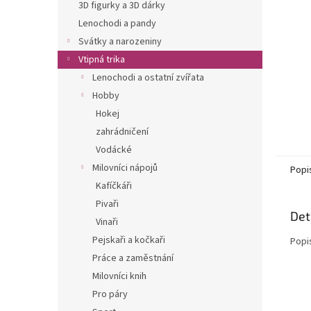
n
3D figurky a 3D dárky
e
Lenochodi a pandy
l
Svátky a narozeniny
Vtipná trika
Lenochodi a ostatní zvířata
Hobby
Hokej
zahrádničení
Vodácké
Milovníci nápojů
Popi
Kafíčkáři
Pivaři
Det
Vinaři
Pejskaři a kočkaři
Popi
Práce a zaměstnání
Milovníci knih
Pro páry