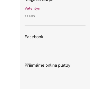
Valentyn
2.2.2025
Facebook
Přijímáme online platby
Z
á
p