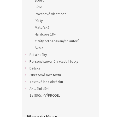
Sport
Jídlo
Povahové vlastnosti
Párty
Mateřská
Hardcore 18+
Citáty od nečekaných autorů
Škola
Psi a kočky
Personalizované a vlastní fotky
Dětská
Obrazové bez textu
Textové bez obrázku
Aktuální dění
Za 99Kč - VÝPRODEJ
Magazín Barpe