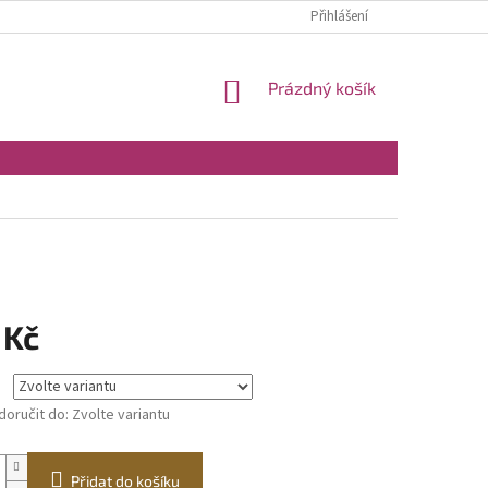
Přihlášení
NÁKUPNÍ
Prázdný košík
KOŠÍK
 Kč
oručit do:
Zvolte variantu
Přidat do košíku