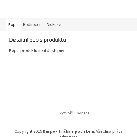
Popis
Hodnocení
Diskuze
Detailní popis produktu
Popis produktu není dostupný
Z
á
p
a
t
í
Vytvořil Shoptet
Copyright 2026
Barpe - trička s potiskem
. Všechna práva