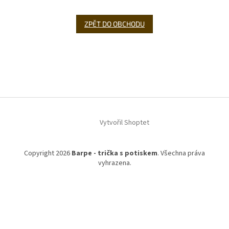
ZPĚT DO OBCHODU
Z
á
p
a
t
í
Vytvořil Shoptet
Copyright 2026
Barpe - trička s potiskem
. Všechna práva
vyhrazena.