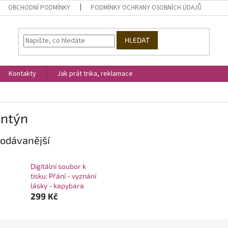
OBCHODNÍ PODMÍNKY
PODMÍNKY OCHRANY OSOBNÍCH ÚDAJŮ
HLEDAT
Kontakty
Jak prát trika, reklamace
entýn
odávanější
Digitální soubor k
tisku: Přání - vyznání
lásky - kapybara
299 Kč