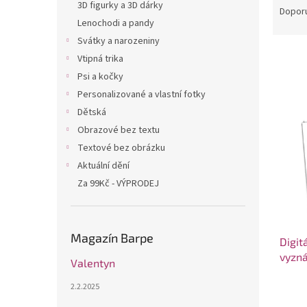
n
3D figurky a 3D dárky
a
Dopor
e
Lenochodi a pandy
z
l
e
Svátky a narozeniny
n
Vtipná trika
í
Psi a kočky
p
V
Personalizované a vlastní fotky
r
ý
Dětská
o
p
d
Obrazové bez textu
i
u
Textové bez obrázku
s
k
Aktuální dění
p
t
r
Za 99Kč - VÝPRODEJ
ů
o
d
u
Magazín Barpe
Digit
k
vyzná
t
Valentyn
ů
2.2.2025