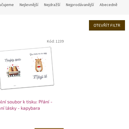
učujeme
Nejlevnější
Nejdražší
Nejprodávanější
Abecedně
OTEVŘÍT FILTR
Kód:
1239
ální soubor k tisku: Přání -
ní lásky - kapybara