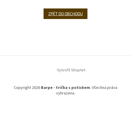
ZPĚT DO OBCHODU
Z
á
p
a
t
í
Vytvořil Shoptet
Copyright 2026
Barpe - trička s potiskem
. Všechna práva
vyhrazena.