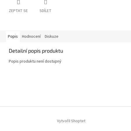
ZEPTAT SE
SDÍLET
Popis
Hodnocení
Diskuze
Detailní popis produktu
Popis produktu není dostupný
Z
á
p
a
t
í
Vytvořil Shoptet