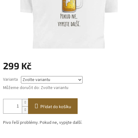
299 Kč
Měrná
Varianta
cena:
Můžeme doručit do:
Zvolte variantu
Přidat do košíku
Pivo řeší problémy. Pokud ne, vypijte další.