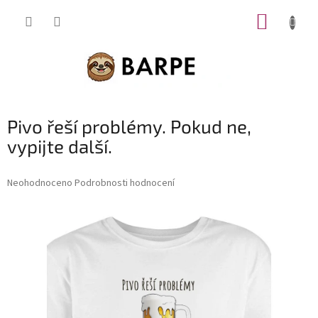
Přejít
NÁKUP
na
obsah
KOŠÍK
Pivo řeší problémy. Pokud ne,
vypijte další.
Průměrné
Neohodnoceno
Podrobnosti hodnocení
hodnocení
produktu
je
0,0
z
5
hvězdiček.