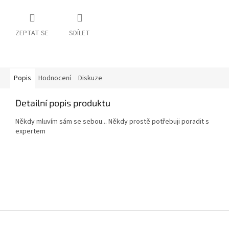
ZEPTAT SE
SDÍLET
Popis
Hodnocení
Diskuze
Detailní popis produktu
Někdy mluvím sám se sebou... Někdy prostě potřebuji poradit s
expertem
Z
á
p
a
t
í