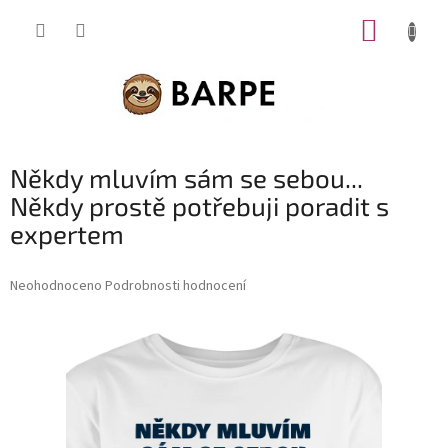
Přejít
NÁKUP
na
obsah
KOŠÍK
Někdy mluvím sám se sebou...
Někdy prostě potřebuji poradit s
expertem
Průměrné
Neohodnoceno
Podrobnosti hodnocení
hodnocení
produktu
je
0,0
z
5
hvězdiček.