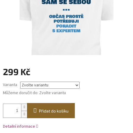
299 Kč
Měrná
Varianta
cena:
Můžeme doručit do:
Zvolte variantu
Přidat do košíku
Detailní informace