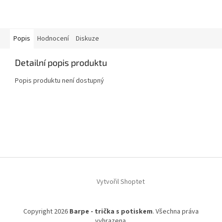
Popis
Hodnocení
Diskuze
Detailní popis produktu
Popis produktu není dostupný
Z
á
p
a
t
í
Vytvořil Shoptet
Copyright 2026
Barpe - trička s potiskem
. Všechna práva
vyhrazena.