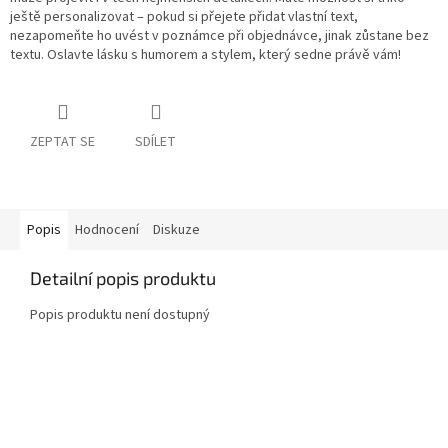
ještě personalizovat – pokud si přejete přidat vlastní text,
nezapomeňte ho uvést v poznámce při objednávce, jinak zůstane bez
textu. Oslavte lásku s humorem a stylem, který sedne právě vám!
ZEPTAT SE
SDÍLET
Popis
Hodnocení
Diskuze
Detailní popis produktu
Popis produktu není dostupný
Z
á
p