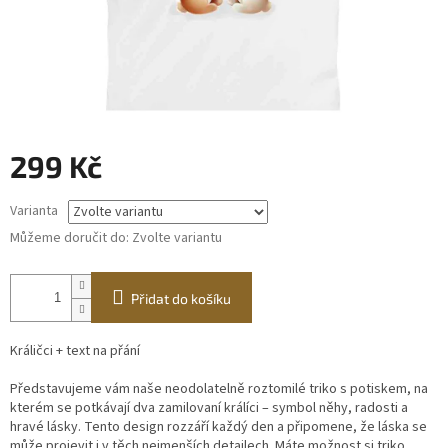
299 Kč
Měrná
Varianta
cena:
Můžeme doručit do:
Zvolte variantu
Přidat do košíku
Králičci + text na přání
Představujeme vám naše neodolatelně roztomilé triko s potiskem, na
kterém se potkávají dva zamilovaní králíci – symbol něhy, radosti a
hravé lásky. Tento design rozzáří každý den a připomene, že láska se
může projevit i v těch nejmenších detailech. Máte možnost si triko