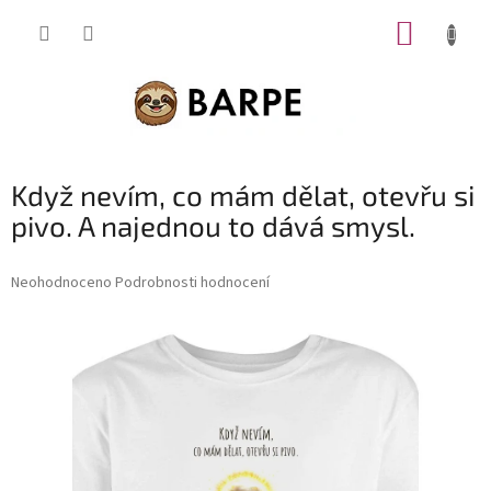
Přejít
NÁKUP
na
obsah
KOŠÍK
Když nevím, co mám dělat, otevřu si
pivo. A najednou to dává smysl.
Průměrné
Neohodnoceno
Podrobnosti hodnocení
hodnocení
produktu
je
0,0
z
5
hvězdiček.