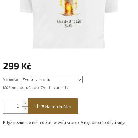
299 Kč
Měrná
Varianta
cena:
Můžeme doručit do:
Zvolte variantu
Přidat do košíku
Když nevím, co mám dělat, otevřu si pivo. A najednou to dává smysl.