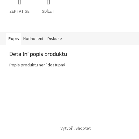
ZEPTAT SE
SDÍLET
Popis
Hodnocení
Diskuze
Detailní popis produktu
Popis produktu není dostupný
Z
á
p
a
t
í
Vytvořil Shoptet