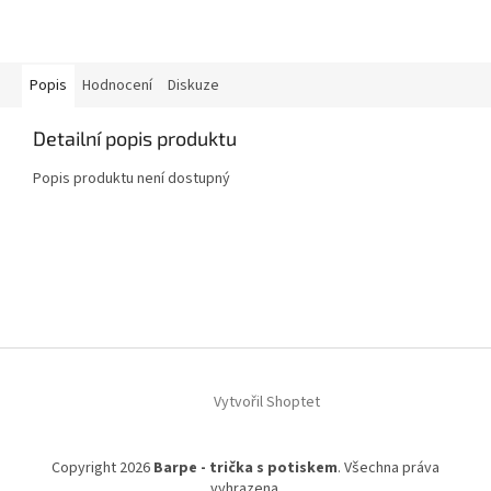
Popis
Hodnocení
Diskuze
Detailní popis produktu
Popis produktu není dostupný
Z
á
p
a
t
í
Vytvořil Shoptet
Copyright 2026
Barpe - trička s potiskem
. Všechna práva
vyhrazena.