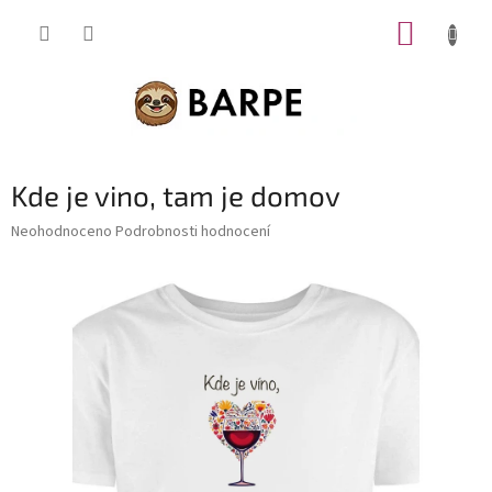
Přejít
NÁKUP
na
obsah
KOŠÍK
Kde je vino, tam je domov
Průměrné
Neohodnoceno
Podrobnosti hodnocení
hodnocení
produktu
je
0,0
z
5
hvězdiček.