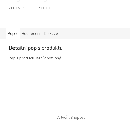
ZEPTAT SE
SDÍLET
Popis
Hodnocení
Diskuze
Detailní popis produktu
Popis produktu není dostupný
Z
á
p
a
t
í
Vytvořil Shoptet