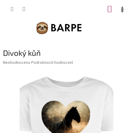
Přejít
NÁKUP
na
obsah
KOŠÍK
Divoký kůň
Průměrné
Neohodnoceno
Podrobnosti hodnocení
hodnocení
produktu
je
0,0
z
5
hvězdiček.