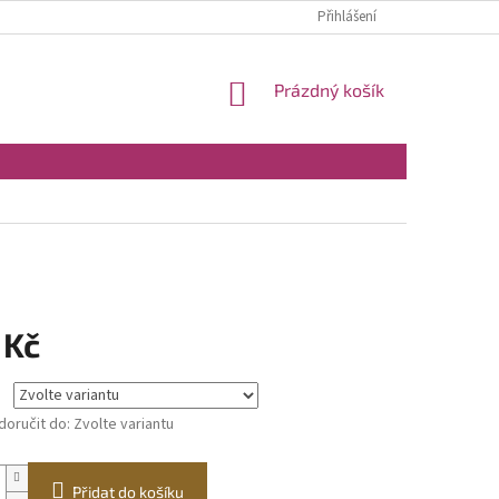
Přihlášení
NÁKUPNÍ
Prázdný košík
KOŠÍK
 Kč
oručit do:
Zvolte variantu
Přidat do košíku