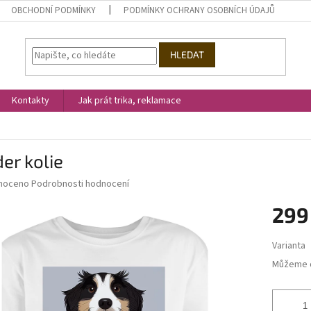
OBCHODNÍ PODMÍNKY
PODMÍNKY OCHRANY OSOBNÍCH ÚDAJŮ
HLEDAT
Kontakty
Jak prát trika, reklamace
er kolie
né
noceno
Podrobnosti hodnocení
ní
299
u
Měrná
Varianta
cena:
Můžeme d
ek.