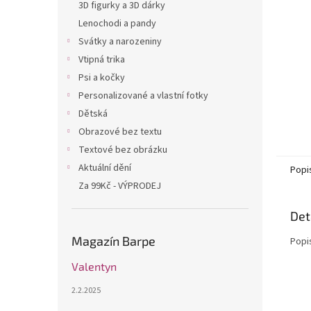
n
3D figurky a 3D dárky
e
Lenochodi a pandy
l
Svátky a narozeniny
Vtipná trika
Psi a kočky
Personalizované a vlastní fotky
Dětská
Obrazové bez textu
Textové bez obrázku
Aktuální dění
Popi
Za 99Kč - VÝPRODEJ
Det
Magazín Barpe
Popi
Valentyn
2.2.2025